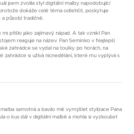
l jsem zvolila styl digitální malby napodobující
 protože dokáže celé téma odlehčit, poskytuje
 a působí tradičně.
 mi přišlo jako zajímavý nápad. A tak vznikl Pan
stojem reaguje na název. Pan Semínko v Nejlepší
ské zahrádce se vydal na toulky po horách, na
 zahrádce si užívá nicnedělání, které mu vyplývá s
 malba samotná a bavilo mě vymýšlet stylizace Pana
a o kus dál v digitální malbě a mohla si vyzkoušet