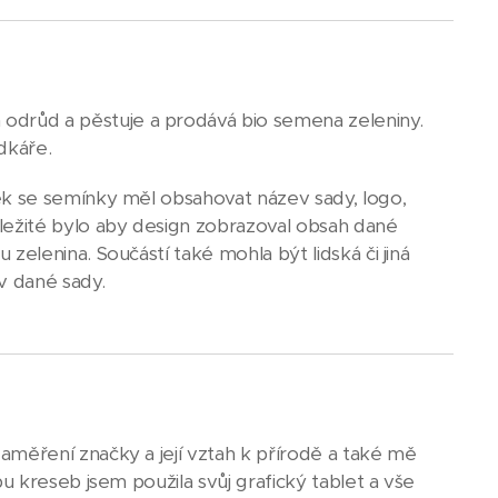
drůd a pěstuje a prodává bio semena zeleniny.
dkáře.
ček se semínky měl obsahovat název sady, logo,
ůležité bylo aby design zobrazoval obsah dané
zelenina. Součástí také mohla být lidská či jiná
v dané sady.
aměření značky a její vztah k přírodě a také mě
bu kreseb jsem použila svůj grafický tablet a vše