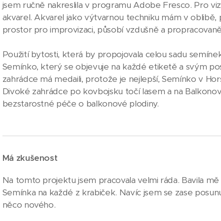
jsem ručně nakreslila v programu Adobe Fresco. Pro vizuá
akvarel. Akvarel jako výtvarnou techniku mám v oblibě,
prostor pro improvizaci, působí vzdušně a propracovaně
Použití bytosti, která by propojovala celou sadu semínek
Semínko, který se objevuje na každé etiketě a svým po
zahrádce má medaili, protože je nejlepší, Semínko v Hor
Divoké zahrádce po kovbojsku točí lasem a na Balkonové
bezstarostné péče o balkonové plodiny.
Má zkušenost
Na tomto projektu jsem pracovala velmi ráda. Bavila mě
Semínka na každé z krabiček. Navíc jsem se zase posunul
něco nového.