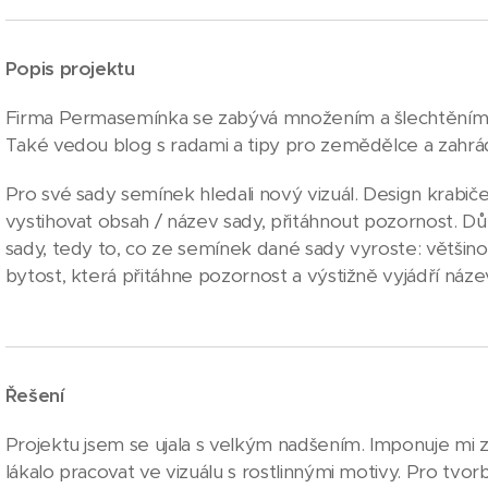
Popis projektu
Firma Permasemínka se zabývá množením a šlechtěním o
Také vedou blog s radami a tipy pro zemědělce a zahrá
Pro své sady semínek hledali nový vizuál. Design krabi
vystihovat obsah / název sady, přitáhnout pozornost. D
sady, tedy to, co ze semínek dané sady vyroste: většinou 
bytost, která přitáhne pozornost a výstižně vyjádří náze
Řešení
Projektu jsem se ujala s velkým nadšením. Imponuje mi z
lákalo pracovat ve vizuálu s rostlinnými motivy. Pro tvor