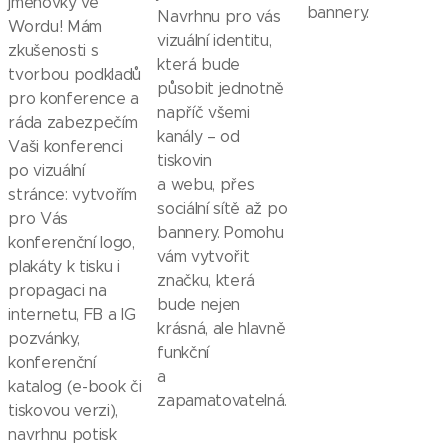
jmenovky ve
bannery.
Navrhnu pro vás
Wordu! Mám
vizuální identitu,
zkušenosti s
která bude
tvorbou podkladů
působit jednotně
pro konference a
napříč všemi
ráda zabezpečím
kanály – od
Vaši konferenci
tiskovin
po vizuální
a webu, přes
stránce: vytvořím
sociální sítě až po
pro Vás
bannery. Pomohu
konferenční logo,
vám vytvořit
plakáty k tisku i
značku, která
propagaci na
bude nejen
internetu, FB a IG
krásná, ale hlavně
pozvánky,
funkční
konferenční
a
katalog (e-book či
zapamatovatelná.
tiskovou verzi),
navrhnu potisk