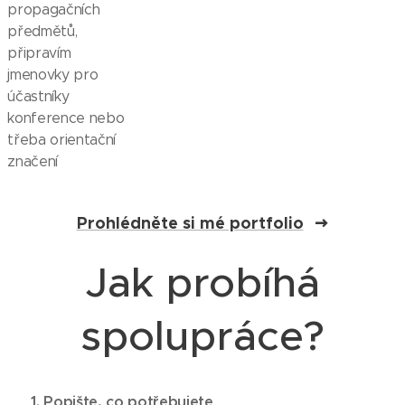
propagačních
předmětů,
připravím
jmenovky pro
účastníky
konference nebo
třeba orientační
značení
Prohlédněte si mé portfolio
Jak probíhá
spolupráce?
📩
1. Popište, co potřebujete