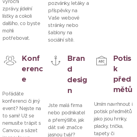
výroční
pozvánky, letáky a
zprávy, jídelní
příspěvky na
lístky a cokoli
Vaše webové
dalšího, co byste
stránky nebo
mohli
šablony na
potřebovat.
sociální sítě.
Konf
Bran
Potis
erenc
k
d
e
před
desig
mětů
n
Pořádáte
konferenci či jiný
Umím navrhnout i
Jste malá firma
event? Nejste na
potisk předmětů
nebo podnikatel
to sami! Už se
jako jsou hrnky,
a přemýšlíte, jak
nemusíte trápit s
placky, trička,
dát své značce
Canvou a sázet
tapety či
jasnou tvář?