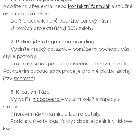
Napište mi přes e-mail nebo
kontaktní formulář
a stručně
načrtněte svůj záměr.
✔︎ Do 3 pracovních dnů obdržíte cenový návrh.
✔︎ U nových projektů účtuji 30% zálohu.
📝
2. Pokud jde o logo nebo branding
✔︎ Vyplníte krátký dotazník – pomůže mi pochopit Váš
styl a potřeby.
✔︎ Projdeme si ho spolu, a já následně připravím nabídku.
Potvrzením budoucí spolupráce je pro mě platba zálohy
(tzv.
skicovné
).
🎨
3. Kreativní fáze
✔︎ Vytvořím
moodboard
– vizuální koláž s nápady a
směry.
✔︎ Připravím návrh na míru a ladíme detaily.
✔︎ Podklady (texty, loga, fotky) dodáte ideálně v tiskové
kvalitě.